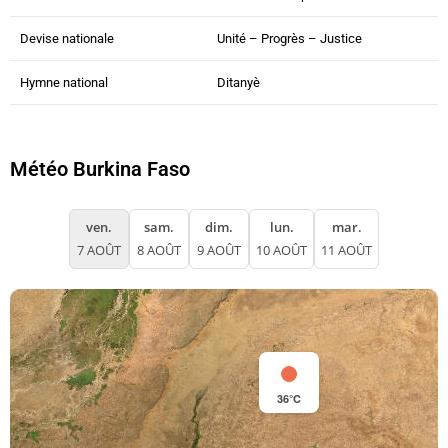
Devise nationale
Unité – Progrès – Justice
Hymne national
Ditanyè
Météo Burkina Faso
ven.
sam.
dim.
lun.
mar.
7 AOÛT
8 AOÛT
9 AOÛT
10 AOÛT
11 AOÛT
36°C