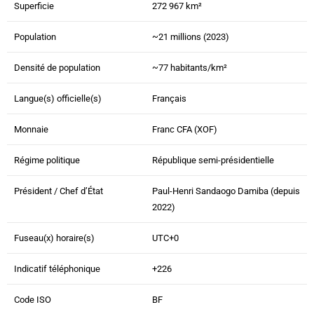
Superficie
272 967 km²
Population
~21 millions (2023)
Densité de population
~77 habitants/km²
Langue(s) officielle(s)
Français
Monnaie
Franc CFA (XOF)
Régime politique
République semi-présidentielle
Président / Chef d’État
Paul-Henri Sandaogo Damiba (depuis
2022)
Fuseau(x) horaire(s)
UTC+0
Indicatif téléphonique
+226
Code ISO
BF