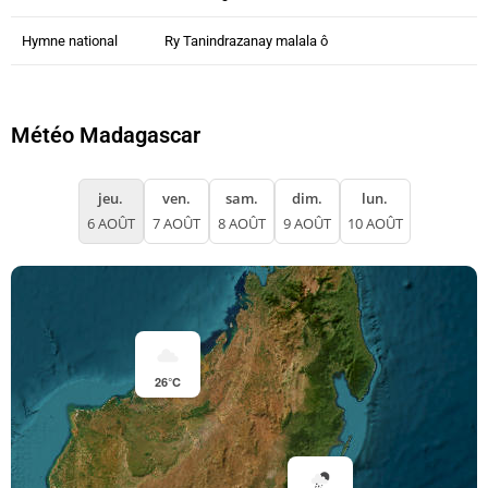
Hymne national
Ry Tanindrazanay malala ô
Météo Madagascar
jeu.
ven.
sam.
dim.
lun.
6 AOÛT
7 AOÛT
8 AOÛT
9 AOÛT
10 AOÛT
26°C