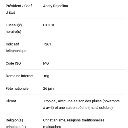
Président / Chef
Andry Rajoelina
d’État
Fuseau(x)
UTC+3
horaire(s)
Indicatif
+261
téléphonique
Code ISO
MG
Domaine internet
.mg
Fête nationale
26 juin
Climat
Tropical, avec une saison des pluies (novembre
à avril) et une saison sèche (mai à octobre)
Religion(s)
Christianisme, religions traditionnelles
principale(s)
malgaches