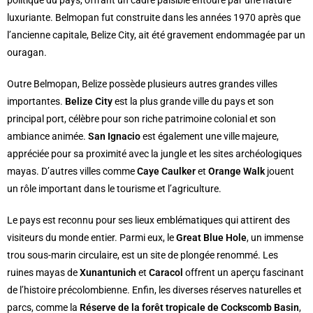
politique du pays, offrant un cadre paisible entouré par une nature
luxuriante. Belmopan fut construite dans les années 1970 après que
l’ancienne capitale, Belize City, ait été gravement endommagée par un
ouragan.
Outre Belmopan, Belize possède plusieurs autres grandes villes
importantes.
Belize City
est la plus grande ville du pays et son
principal port, célèbre pour son riche patrimoine colonial et son
ambiance animée.
San Ignacio
est également une ville majeure,
appréciée pour sa proximité avec la jungle et les sites archéologiques
mayas. D’autres villes comme
Caye Caulker
et
Orange Walk
jouent
un rôle important dans le tourisme et l’agriculture.
Le pays est reconnu pour ses lieux emblématiques qui attirent des
visiteurs du monde entier. Parmi eux, le
Great Blue Hole
, un immense
trou sous-marin circulaire, est un site de plongée renommé. Les
ruines mayas de
Xunantunich
et
Caracol
offrent un aperçu fascinant
de l’histoire précolombienne. Enfin, les diverses réserves naturelles et
parcs, comme la
Réserve de la forêt tropicale de Cockscomb Basin
,