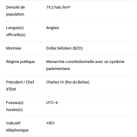
Densité de
19,2 hab./km²
population
Langue(s)
Anglais
officielle(s)
Monnaie
Dollar bélizéen (BZD)
Régime politique
Monarchie constitutionnelle avec un système
parlementaire
Président / Chef
Charles III (Roi du Belize)
d’État
Fuseau(x)
UTC−6
horaire(s)
Indicatif
+501
téléphonique