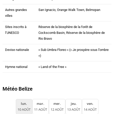
Autres grandes
San Ignacio, Orange Walk Town, Belmopan
villes
Sites inscrits à
Réserve de la biosphère de la forêt de
l’UNESCO
Cockscomb Basin, Réserve de la biosphère de
Rio Bravo
Devise nationale
« Sub Umbra Floreo » (« Je prospère sous l’ombre
»)
Hymne national
« Land of the Free »
Météo Belize
lun.
mar.
mer.
jeu.
ven.
10 AOÛT
11 AOÛT
12 AOÛT
13 AOÛT
14 AOÛT