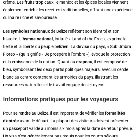
crème. Les fruits tropicaux, le manioc et les épices locales viennent
également enrichir les recettes traditionnelles, offrant une expérience
culinaire riche et savoureuse.
Les
symboles nationaux
de Belize reflètent son identité et son
histoire. L’
hymne national
, intitulé « Land of the Free », exprime la
fierté et la liberté du peuple belizien. La
devise
du pays, « Sub Umbra
Floreo » (qui signifie « Je prospère à l’ombre »), évoque la protection
et la croissance de la nation. Quant au
drapeau
, il est composé de
bleu, symbolisant les deux partis politiques majeurs, avec un cercle
blanc au centre contenant les armoiries du pays, illustrant les
ressources naturelles et le travail engagé des citoyens.
Informations pratiques pour les voyageurs
Pour se rendre au Belize, il est important de vérifier les
formalités
d’entrée
avant le départ. La plupart des visiteurs doivent présenter
un passeport valide au moins six mois après la date de retour prévue.
Un visa n’est généralement pas requis pour les courts séjours