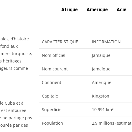
Afrique
Amérique
Asie
les, d’histoire
CARACTÉRISTIQUE
INFORMATION
 fond aux
 mers turquoise,
Nom officiel
Jamaïque
s héritages
oyageurs comme
Nom courant
Jamaïque
Continent
Amérique
Capitale
Kingston
de Cuba et à
Superficie
10 991 km²
et est entourée
le ne partage pas
Population
2,9 millions (estima
ntourée par des