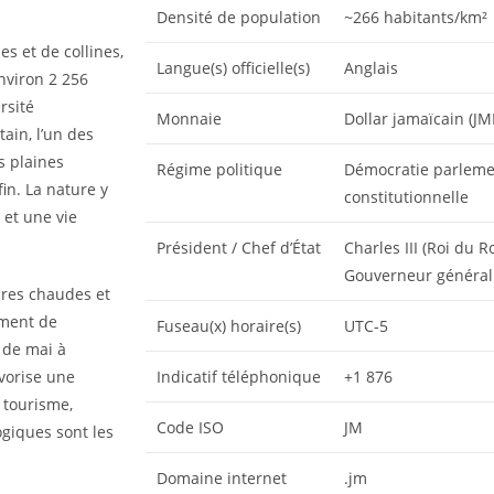
Densité de population
~266 habitants/km²
s et de collines,
Langue(s) officielle(s)
Anglais
nviron 2 256
rsité
Monnaie
Dollar jamaïcain (JM
ain, l’un des
s plaines
Régime politique
Démocratie parleme
in. La nature y
constitutionnelle
 et une vie
Président / Chef d’État
Charles III (Roi du 
Gouverneur général 
ures chaudes et
ement de
Fuseau(x) horaire(s)
UTC-5
 de mai à
vorise une
Indicatif téléphonique
+1 876
 tourisme,
Code ISO
JM
ogiques sont les
Domaine internet
.jm