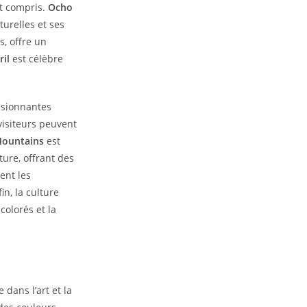
ut compris.
Ocho
urelles et ses
s, offre un
ril
est célèbre
ssionnantes
visiteurs peuvent
Mountains
est
ure, offrant des
ent les
in, la culture
colorés et la
 dans l’art et la