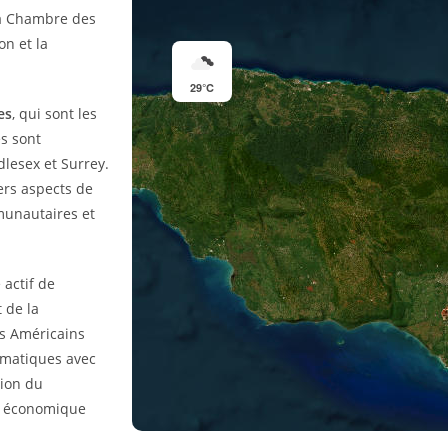
la Chambre des
on et la
29°C
es
, qui sont les
es sont
dlesex et Surrey.
ers aspects de
mmunautaires et
 actif de
 de la
s Américains
lomatiques avec
tion du
n économique