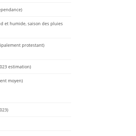
dépendance)
ud et humide, saison des pluies
cipalement protestant)
023 estimation)
ment moyen)
023)