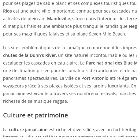
pour ses plages de sable blanc et ses complexes touristiques to
Ríos
est une autre ville importante, connue pour ses cascades nat
activités de plein air.
Mandeville
, située dans l’intérieur des terre
climat plus frais et une ambiance plus tranquille, tandis que
Neg
pour ses magnifiques falaises et sa plage Seven Mile Beach.
Les sites emblématiques de la Jamaïque comprennent les impre
chutes de la Dunn’s River
, un site naturel incontournable où les 
escalader les cascades en eau claire. Le
Parc national des Blue 
une destination prisée pour les amateurs de randonnée et de nat
panoramas spectaculaires. La ville de
Port Antonio
attire égalem
voyageurs grâce à ses plages isolées et ses jardins luxuriants. Enf
jamaïcaine est vivante à travers ses nombreux festivals, marchés 
richesse de sa musique reggae.
Culture et patrimoine
La
culture jamaïcaine
est riche et diversifiée, avec un fort héritage