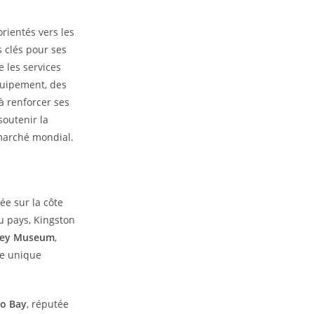
rientés vers les
s clés pour ses
e les services
quipement, des
à renforcer ses
soutenir la
 marché mondial.
ée sur la côte
u pays, Kingston
ley Museum
,
ge unique
o Bay
, réputée