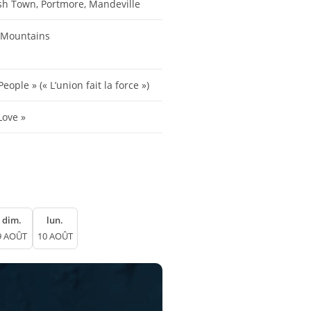
sh Town, Portmore, Mandeville
 Mountains
ople » (« L’union fait la force »)
Love »
dim.
lun.
9 AOÛT
10 AOÛT