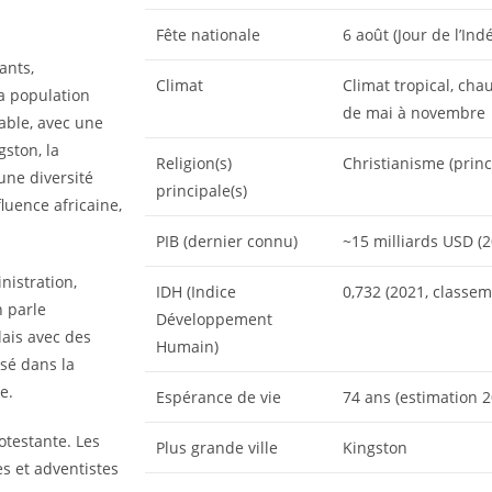
Fête nationale
6 août (Jour de l’In
ants,
Climat
Climat tropical, cha
a population
de mai à novembre
able, avec une
gston, la
Religion(s)
Christianisme (prin
une diversité
principale(s)
luence africaine,
PIB (dernier connu)
~15 milliards USD (2
inistration,
IDH (Indice
0,732 (2021, classe
n parle
Développement
lais avec des
Humain)
isé dans la
e.
Espérance de vie
74 ans (estimation 2
otestante. Les
Plus grande ville
Kingston
es et adventistes