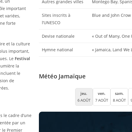
e, un
Autres grandes villes
Montego Bay, Spani
rôle important
Sites inscrits à
Blue and John Crow
et variées,
l’UNESCO
ne forte
Devise nationale
« Out of Many, One Pe
re et la culture
Hymne national
« Jamaica, Land We 
 plus important,
ques. Le
Festival
lumière la
incluent le
Météo Jamaïque
asion de
rées.
jeu.
ven.
sam.
6 AOÛT
7 AOÛT
8 AOÛT
s le cadre d’une
sentée par un
r le Premier