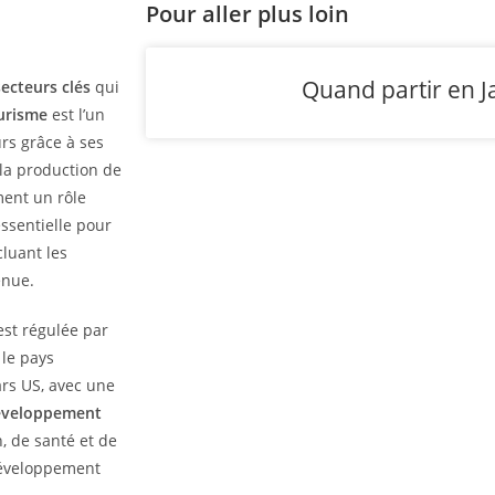
Pour aller plus loin
Quand partir en 
secteurs clés
qui
urisme
est l’un
urs grâce à ses
 la production de
ment un rôle
essentielle pour
cluant les
enue.
est régulée par
 le pays
ars US, avec une
développement
, de santé et de
 développement