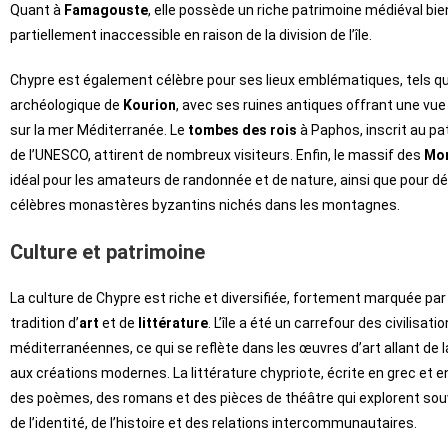
Quant à
Famagouste
, elle possède un riche patrimoine médiéval bi
partiellement inaccessible en raison de la division de l’île.
Chypre est également célèbre pour ses lieux emblématiques, tels que
archéologique de
Kourion
, avec ses ruines antiques offrant une vue
sur la mer Méditerranée. Le
tombes des rois
à Paphos, inscrit au pa
de l’UNESCO, attirent de nombreux visiteurs. Enfin, le massif des
Mo
idéal pour les amateurs de randonnée et de nature, ainsi que pour dé
célèbres monastères byzantins nichés dans les montagnes.
Culture et patrimoine
La culture de Chypre est riche et diversifiée, fortement marquée pa
tradition d’
art
et de
littérature
. L’île a été un carrefour des civilisati
méditerranéennes, ce qui se reflète dans les œuvres d’art allant de 
aux créations modernes. La littérature chypriote, écrite en grec et 
des poèmes, des romans et des pièces de théâtre qui explorent so
de l’identité, de l’histoire et des relations intercommunautaires.