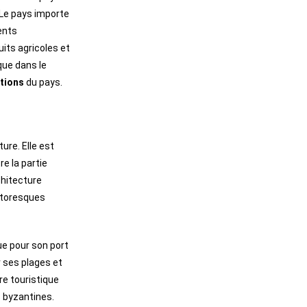
. Le pays importe
ents
its agricoles et
que dans le
tions
du pays.
ture. Elle est
re la partie
chitecture
ttoresques
ue pour son port
r ses plages et
e touristique
 byzantines.