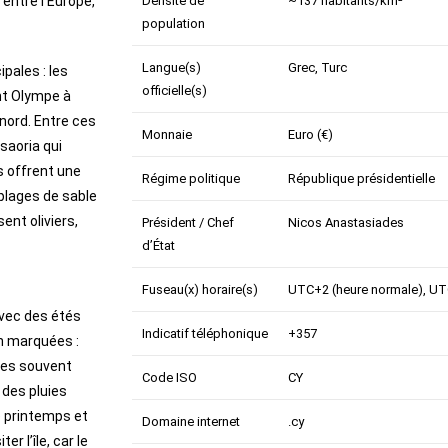
entre l’Europe,
Densité de
~137 habitants/km²
population
Langue(s)
Grec, Turc
pales : les
officielle(s)
nt Olympe à
nord. Entre ces
Monnaie
Euro (€)
saoria qui
es offrent une
Régime politique
République présidentielle
plages de sable
ent oliviers,
Président / Chef
Nicos Anastasiades
d’État
Fuseau(x) horaire(s)
UTC+2 (heure normale), UTC
avec des étés
Indicatif téléphonique
+357
n marquées :
ures souvent
Code ISO
CY
 des pluies
e printemps et
Domaine internet
.cy
r l’île, car le