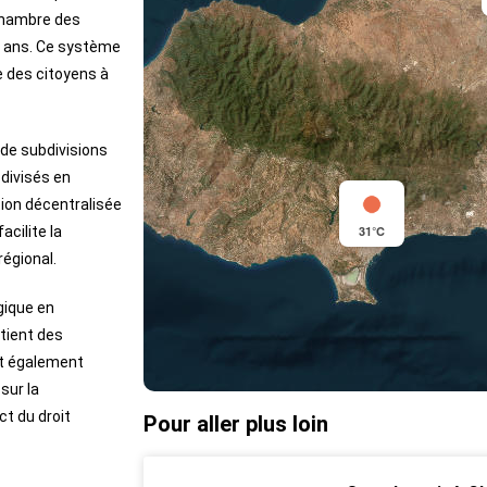
Chambre des
 ans. Ce système
ve des citoyens à
 de subdivisions
bdivisés en
ion décentralisée
acilite la
31°C
égional.
gique en
tient des
st également
sur la
ct du droit
Pour aller plus loin