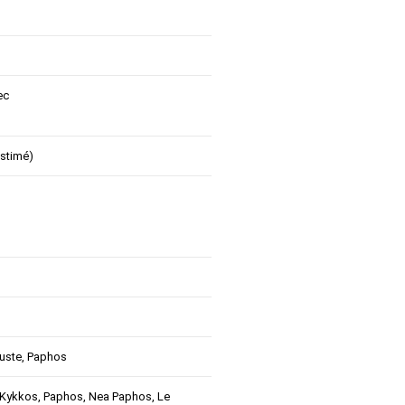
ec
estimé)
uste, Paphos
 Kykkos, Paphos, Nea Paphos, Le