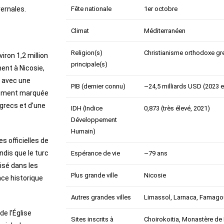
vernales.
Fête nationale
1er octobre
Climat
Méditerranéen
Religion(s)
Christianisme orthodoxe gr
iron 1,2 million
principale(s)
ment à Nicosie,
, avec une
PIB (dernier connu)
~24,5 milliards USD (2023 
alement marquée
grecs et d’une
IDH (Indice
0,873 (très élevé, 2021)
Développement
Humain)
es officielles de
ndis que le turc
Espérance de vie
~79 ans
lisé dans les
Plus grande ville
Nicosie
nce historique
Autres grandes villes
Limassol, Larnaca, Famago
de l’Église
Sites inscrits à
Choirokoitia, Monastère de