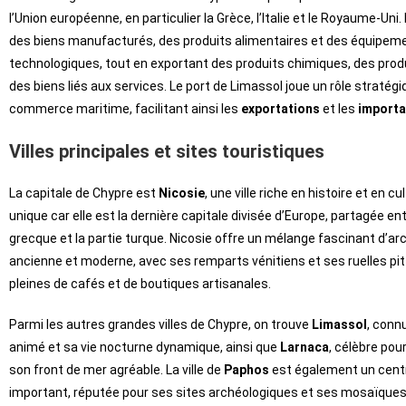
l’Union européenne, en particulier la Grèce, l’Italie et le Royaume-Uni
des biens manufacturés, des produits alimentaires et des équipem
technologiques, tout en exportant des produits chimiques, des produ
des biens liés aux services. Le port de Limassol joue un rôle stratégi
commerce maritime, facilitant ainsi les
exportations
et les
importa
Villes principales et sites touristiques
La capitale de Chypre est
Nicosie
, une ville riche en histoire et en cul
unique car elle est la dernière capitale divisée d’Europe, partagée ent
grecque et la partie turque. Nicosie offre un mélange fascinant d’ar
ancienne et moderne, avec ses remparts vénitiens et ses ruelles pi
pleines de cafés et de boutiques artisanales.
Parmi les autres grandes villes de Chypre, on trouve
Limassol
, conn
animé et sa vie nocturne dynamique, ainsi que
Larnaca
, célèbre pou
son front de mer agréable. La ville de
Paphos
est également un centr
important, réputée pour ses sites archéologiques et ses mosaïques