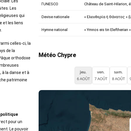
ociale. Les
l’UNESCO
Château de Saint-Hilarion, 
ites. Les
eligieuses qui
Devise nationale
« Ελευθερία ή Θάνατος » (L
 et les liens
Hymne national
« Ymnos eis tin Eleftherian »
e.
rmi celles-ci, la
ys de la
Météo Chypre
a Pâque orthodoxe
nombreuses
jeu.
ven.
sam.
 à la danse et à
6 AOÛT
7 AOÛT
8 AOÛT
iche patrimoine
politique
rect pour un
ment. Le pouvoir