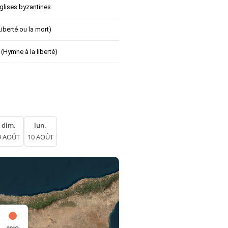
églises byzantines
iberté ou la mort)
 (Hymne à la liberté)
dim.
lun.
9 AOÛT
10 AOÛT