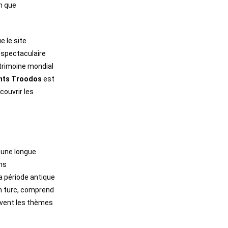
en que
 le site
 spectaculaire
trimoine mondial
nts Troodos
est
couvrir les
r une longue
ons
la période antique
en turc, comprend
uvent les thèmes