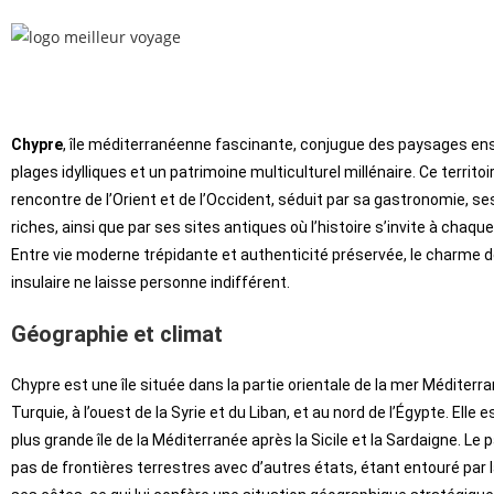
Chypre
, île méditerranéenne fascinante, conjugue des paysages enso
plages idylliques et un patrimoine multiculturel millénaire. Ce territoi
rencontre de l’Orient et de l’Occident, séduit par sa gastronomie, se
riches, ainsi que par ses sites antiques où l’histoire s’invite à chaque
Entre vie moderne trépidante et authenticité préservée, le charme d
insulaire ne laisse personne indifférent.
Géographie et climat
Chypre est une île située dans la partie orientale de la mer Méditerra
Turquie, à l’ouest de la Syrie et du Liban, et au nord de l’Égypte. Elle e
plus grande île de la Méditerranée après la Sicile et la Sardaigne. Le
pas de frontières terrestres avec d’autres états, étant entouré par 