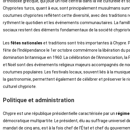
orthodoxe grecque, qui joue un rôle central dans la vie culturelle et s
Chypriotes turcs, quant à eux, sont principalement musulmans sunn
coutumes chypriotes reflètent cette diversité, avec des traditions r
rythment le quotidien et les événements communautaires. La famille
sociaux restent des éléments fondamentaux de la société chypriot
Les
fêtes nationales
et traditions sont très importantes à Chypre. Pa
fête de l’Indépendance le 1er octobre commémore la libération du pa
domination britannique en 1960. La célébration de l’Annonciation, l
et Noël sont des événements religieux majeurs accompagnés de 
coutumes populaires. Les festivals locaux, souvent liés à la musique,
la gastronomie, permettent également de célébrer et préserver le r
culturel chypriote.
Politique et administration
Chypre est une république présidentielle caractérisée par un
régime 
démocratique multipartite. Le président, élu au suffrage universel di
mandat de cinq ans, est à la fois chef de l’État et chef du gouverne