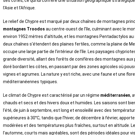
ses côtes, ce qui lui confère une situation géographique stratégique 
l’Asie et l’Afrique.
Le relief de Chypre est marqué par deux chaînes de montagnes princi
montagnes Troodos
au centre-ouest de l’île, culminant avec le mo
environ 1952 mètres d’altitude, et les montagnes Pentadactylos au 
deux chaînes s’étendent des plaines fertiles, comme la plaine de Me
occupe une large partie de l’intérieur de l’île. Les paysages chypriot
grande diversité, allant des forêts de conifères des montagnes aux 
doré bordant les côtes, en passant par des zones agricoles où pouss
vignes et agrumes. La nature y est riche, avec une faune et une flore
méditerranéennes typiques.
Le climat de Chypre est caractérisé par un régime
méditerranéen
, 
chauds et secs et des hivers doux et humides. Les saisons sont bie
l’été, de juin à septembre, est long et ensoleillé avec des températ
supérieures à 30°C, tandis que l’hiver, de décembre à février, apporte
modérées et des températures plus fraîches, surtout en altitude. L
l’automne, courts mais agréables, sont des périodes idéales pour visite