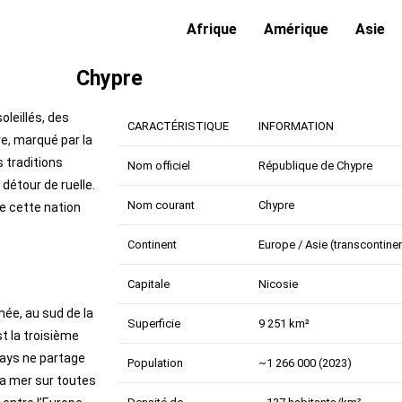
Afrique
Amérique
Asie
Chypre
leillés, des
CARACTÉRISTIQUE
INFORMATION
re, marqué par la
s traditions
Nom officiel
République de Chypre
 détour de ruelle.
Nom courant
Chypre
e cette nation
Continent
Europe / Asie (transcontinen
Capitale
Nicosie
née, au sud de la
Superficie
9 251 km²
st la troisième
 pays ne partage
Population
~1 266 000 (2023)
la mer sur toutes