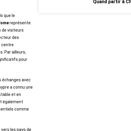
Quand partir à C
s que le
isme
représente
 de visiteurs
secteur des
n centre
. Par ailleurs,
nificatifs pour
 les échanges avec
ypre a connu une
stable et en
st également
ssentiels comme
vers les pays de