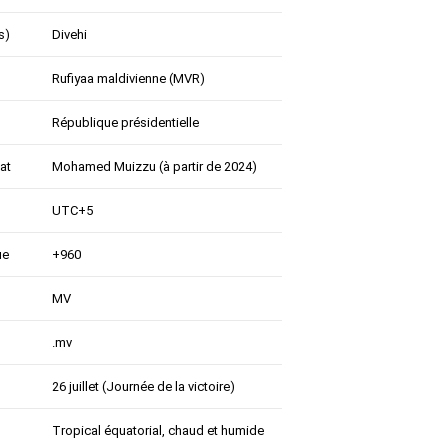
s)
Divehi
Rufiyaa maldivienne (MVR)
République présidentielle
tat
Mohamed Muizzu (à partir de 2024)
UTC+5
ue
+960
MV
.mv
26 juillet (Journée de la victoire)
Tropical équatorial, chaud et humide