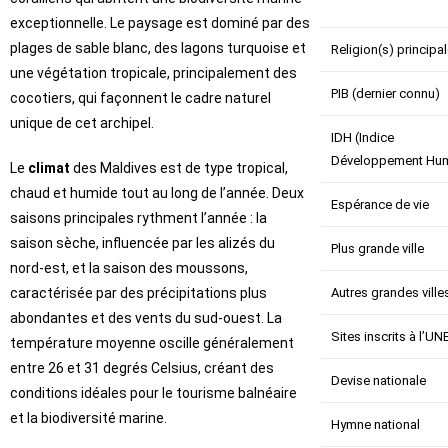
exceptionnelle. Le paysage est dominé par des
plages de sable blanc, des lagons turquoise et
Religion(s) principa
une végétation tropicale, principalement des
PIB (dernier connu)
cocotiers, qui façonnent le cadre naturel
unique de cet archipel.
IDH (Indice
Développement Hum
Le
climat
des Maldives est de type tropical,
chaud et humide tout au long de l’année. Deux
Espérance de vie
saisons principales rythment l’année : la
saison sèche, influencée par les alizés du
Plus grande ville
nord-est, et la saison des moussons,
caractérisée par des précipitations plus
Autres grandes ville
abondantes et des vents du sud-ouest. La
Sites inscrits à l’U
température moyenne oscille généralement
entre 26 et 31 degrés Celsius, créant des
Devise nationale
conditions idéales pour le tourisme balnéaire
et la biodiversité marine.
Hymne national