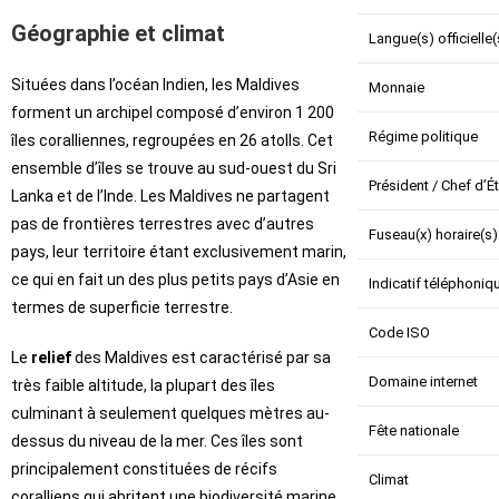
Géographie et climat
Langue(s) officielle(
Situées dans l’océan Indien, les Maldives
Monnaie
forment un archipel composé d’environ 1 200
Régime politique
îles coralliennes, regroupées en 26 atolls. Cet
ensemble d’îles se trouve au sud-ouest du Sri
Président / Chef d’É
Lanka et de l’Inde. Les Maldives ne partagent
pas de frontières terrestres avec d’autres
Fuseau(x) horaire(s)
pays, leur territoire étant exclusivement marin,
ce qui en fait un des plus petits pays d’Asie en
Indicatif téléphoniq
termes de superficie terrestre.
Code ISO
Le
relief
des Maldives est caractérisé par sa
Domaine internet
très faible altitude, la plupart des îles
culminant à seulement quelques mètres au-
Fête nationale
dessus du niveau de la mer. Ces îles sont
principalement constituées de récifs
Climat
coralliens qui abritent une biodiversité marine