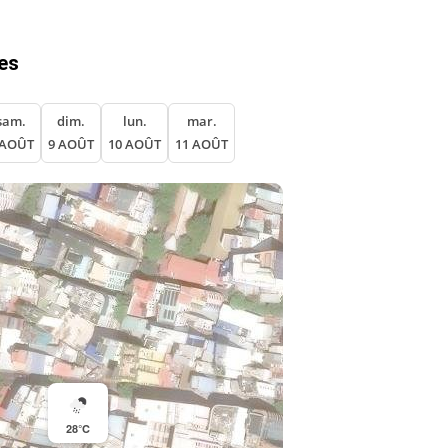
es
sam.
dim.
lun.
mar.
 AOÛT
9 AOÛT
10 AOÛT
11 AOÛT
28°C