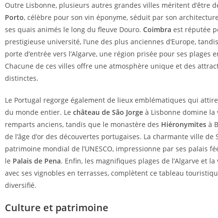
Outre Lisbonne, plusieurs autres grandes villes méritent d’être d
Porto
, célèbre pour son vin éponyme, séduit par son architectur
ses quais animés le long du fleuve Douro.
Coimbra
est réputée p
prestigieuse université, l’une des plus anciennes d’Europe, tand
porte d’entrée vers l’Algarve, une région prisée pour ses plages e
Chacune de ces villes offre une atmosphère unique et des attract
distinctes.
Le Portugal regorge également de lieux emblématiques qui attiren
du monde entier. Le
château de São Jorge
à Lisbonne domine la v
remparts anciens, tandis que le monastère des
Hiéronymites
à B
de l’âge d’or des découvertes portugaises. La charmante ville de S
patrimoine mondial de l’UNESCO, impressionne par ses palais f
le
Palais de Pena
. Enfin, les magnifiques plages de l’Algarve et la
avec ses vignobles en terrasses, complètent ce tableau touristiqu
diversifié.
Culture et patrimoine