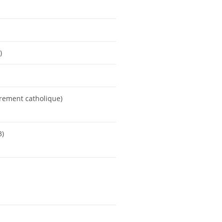
)
irement catholique)
3)