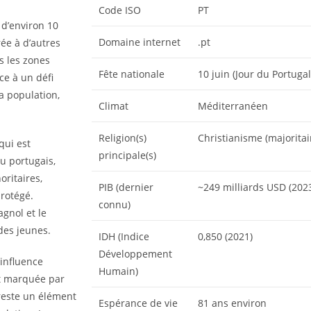
Code ISO
PT
 d’environ 10
Domaine internet
.pt
ée à d’autres
s les zones
Fête nationale
10 juin (Jour du Portugal
ce à un défi
a population,
Climat
Méditerranéen
Religion(s)
Christianisme (majorita
 qui est
principale(s)
u portugais,
oritaires,
PIB (dernier
~249 milliards USD (202
protégé.
connu)
agnol et le
des jeunes.
IDH (Indice
0,850 (2021)
Développement
 influence
Humain)
st marquée par
 reste un élément
Espérance de vie
81 ans environ