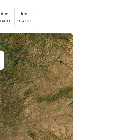
dim.
lun.
9 AOÛT
10 AOÛT