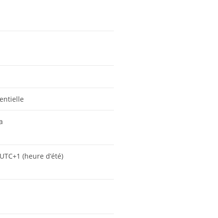
ntielle
a
UTC+1 (heure d’été)