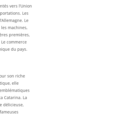
ntés vers l’Union
portations. Les
l’Allemagne. Le
, les machines,
ières premières,
. Le commerce
mique du pays.
pour son riche
ique, elle
s emblématiques
a Catarina. La
 délicieuse,
 fameuses