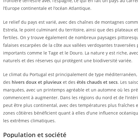
frontière terrestre avec l’Espagne, ce qui en fait un pays au carre
l’Europe continentale et l’océan Atlantique.
Le relief du pays est varié, avec des chaînes de montagnes comm
Estrela, le point culminant du territoire, ainsi que des plateaux e
fertiles. On y trouve également de nombreux paysages pittoresqu
falaises escarpées de la côte aux vallées verdoyantes traversées 
importants comme le Tage et le Douro. La nature y est riche, ave
naturels et des réserves qui protègent une biodiversité variée.
Le climat du Portugal est principalement de type méditerranéen, 
des
hivers doux et pluvieux
et des
étés chauds et secs
. Les sais
marquées, avec un printemps agréable et un automne où les préc
commencent à augmenter. Dans les régions du nord et de l’intérie
peut être plus continental, avec des températures plus fraîches e
zones côtières bénéficient quant à elles d’une influence océani
les extrêmes climatiques.
Population et société