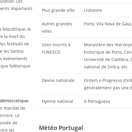
ulation. Les
éments importants
Plus grande ville
Lisbonne
Autres grandes
Porto, Vila Nova de Gai
la République, le
villes
 de la mort du
es festivals de
Sites inscrits à
Monastère des Hiéronym
ue les Santos
l’UNESCO
historique de Porto, Ce
Ces événements
Université de Coimbra, 
ique folklorique
national de Sintra, etc.
Devise nationale
Ordem e Progresso (Ord
généralement pas une dev
 démocratique
.
Hymne national
A Portuguesa
 un mandat de
nistre. Le
mposée de
Météo Portugal
ntre les