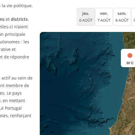
 la vie politique.
jeu.
ven.
sam.
ons
et
districts
.
6 AOÛT
7 AOÛT
8 AOÛT
les-ci n’aient
on principale
autonomes : les
ative et
e et de répondre
30°C
e actif au sein de
ment membre de
es. Le pays
e, en mettant
 Le Portugal
ones, renforçant