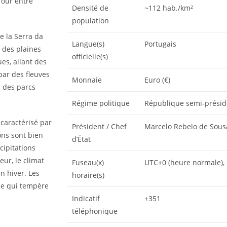
four entre
Densité de
~112 hab./km²
population
e la Serra da
Langue(s)
Portugais
t des plaines
officielle(s)
es, allant des
par des fleuves
Monnaie
Euro (€)
c des parcs
Régime politique
République semi-préside
caractérisé par
Président / Chef
Marcelo Rebelo de Sous
ons sont bien
d’État
ipitations
ur, le climat
Fuseau(x)
UTC+0 (heure normale), 
n hiver. Les
horaire(s)
que qui tempère
Indicatif
+351
téléphonique