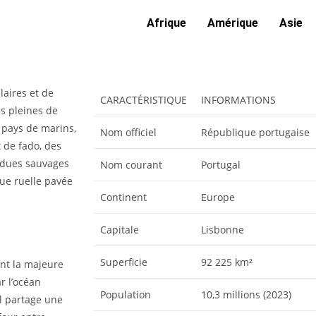
Afrique
Amérique
Asie
laires et de
CARACTÉRISTIQUE
INFORMATIONS
es pleines de
 pays de marins,
Nom officiel
République portugaise
t de fado, des
endues sauvages
Nom courant
Portugal
que ruelle pavée
Continent
Europe
Capitale
Lisbonne
Superficie
92 225 km²
ant la majeure
ar l’océan
Population
10,3 millions (2023)
il partage une