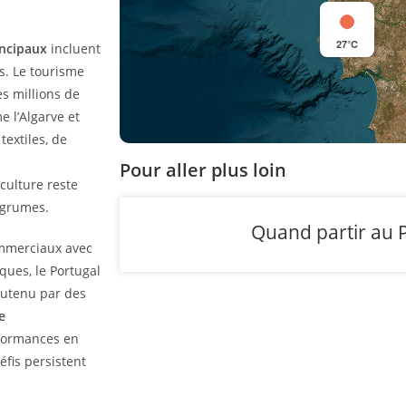
27°C
incipaux
incluent
es. Le tourisme
es millions de
 l’Algarve et
extiles, de
Pour aller plus loin
iculture reste
’agrumes.
Quand partir au P
commerciaux avec
ques, le Portugal
outenu par des
e
rformances en
éfis persistent