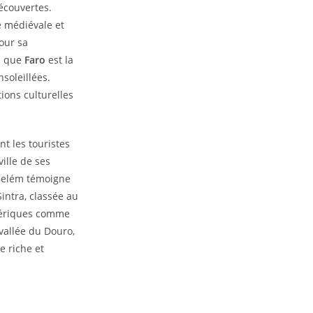
écouvertes.
e médiévale et
our sa
is que
Faro
est la
nsoleillées.
ions culturelles
t les touristes
ille de ses
elém témoigne
intra, classée au
éériques comme
 vallée du Douro,
e riche et