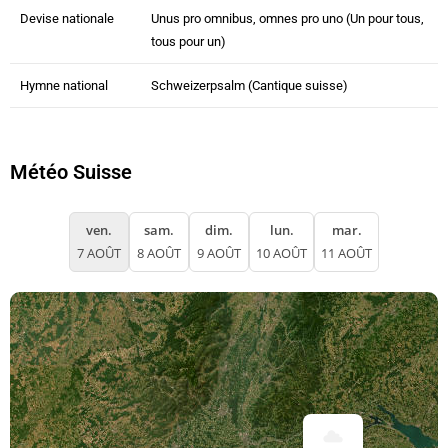
Devise nationale
Unus pro omnibus, omnes pro uno (Un pour tous,
tous pour un)
Hymne national
Schweizerpsalm (Cantique suisse)
Météo Suisse
ven.
sam.
dim.
lun.
mar.
7 AOÛT
8 AOÛT
9 AOÛT
10 AOÛT
11 AOÛT