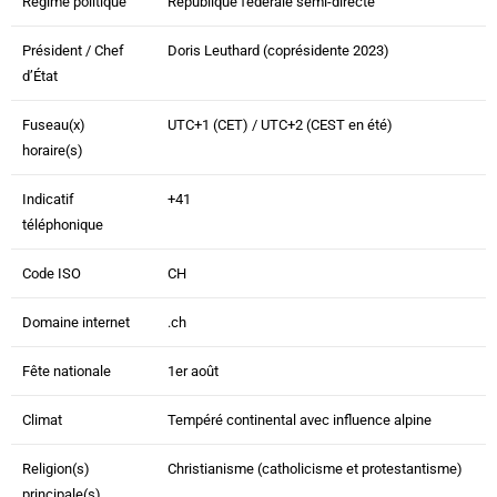
Régime politique
République fédérale semi-directe
Président / Chef
Doris Leuthard (coprésidente 2023)
d’État
Fuseau(x)
UTC+1 (CET) / UTC+2 (CEST en été)
horaire(s)
Indicatif
+41
téléphonique
Code ISO
CH
Domaine internet
.ch
Fête nationale
1er août
Climat
Tempéré continental avec influence alpine
Religion(s)
Christianisme (catholicisme et protestantisme)
principale(s)